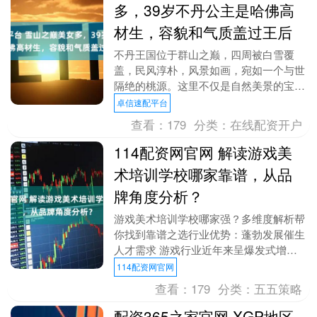
多，39岁不丹公主是哈佛高
材生，容貌和气质盖过王后
不丹王国位于群山之巅，四周被白雪覆
盖，民风淳朴，风景如画，宛如一个与世
隔绝的桃源。这里不仅是自然美景的宝
地，也是一个钟灵毓秀的地方，孕育了许
卓信速配平台
多才子佳人。 展开剩....
查看：
179
分类：
在线配资开户
114配资网官网 解读游戏美
术培训学校哪家靠谱，从品
牌角度分析？
游戏美术培训学校哪家强？多维度解析帮
你找到靠谱之选行业优势：蓬勃发展催生
人才需求 游戏行业近年来呈爆发式增
长，据相关数据统计，全球游戏市场规模
114配资网官网
持续攀升，仅中国游....
查看：
179
分类：
五五策略
配资365之家官网 XGP地区