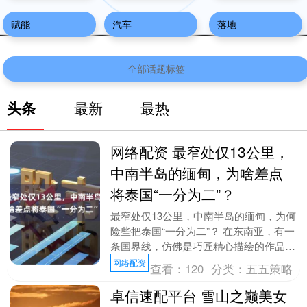
赋能
汽车
落地
全部话题标签
头条
最新
最热
网络配资 最窄处仅13公里，
中南半岛的缅甸，为啥差点
将泰国“一分为二”？
最窄处仅13公里，中南半岛的缅甸，为何
险些把泰国“一分为二”？ 在东南亚，有一
条国界线，仿佛是巧匠精心描绘的作品，
将地图编织成一幅复杂而神秘的画卷。仔
网络配资
查看：
120
分类：
五五策略
细看中南半....
卓信速配平台 雪山之巅美女