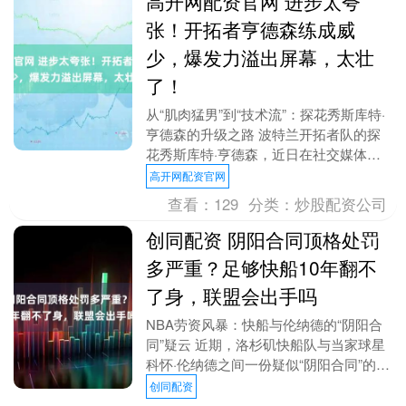
高开网配资官网 进步太夸
张！开拓者亨德森练成威
少，爆发力溢出屏幕，太壮
了！
从“肌肉猛男”到“技术流”：探花秀斯库特·
亨德森的升级之路 波特兰开拓者队的探
花秀斯库特·亨德森，近日在社交媒体上
掀起了一阵热议。他近日发布的一组最新
高开网配资官网
训练照，无....
查看：
129
分类：
炒股配资公司
创同配资 阴阳合同顶格处罚
多严重？足够快船10年翻不
了身，联盟会出手吗
NBA劳资风暴：快船与伦纳德的“阴阳合
同”疑云 近期，洛杉矶快船队与当家球星
科怀·伦纳德之间一份疑似“阴阳合同”的传
闻，如同一枚重磅炸弹，在NBA联盟掀起
创同配资
轩然大....