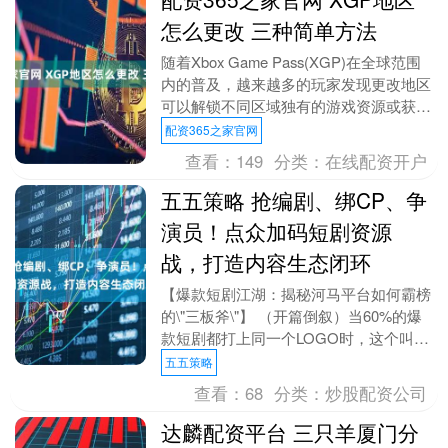
怎么更改 三种简单方法
随着Xbox Game Pass(XGP)在全球范围
内的普及，越来越多的玩家发现更改地区
可以解锁不同区域独有的游戏资源或获取
更优惠的订阅价格。然而，在实际操作
配资365之家官网
过....
查看：
149
分类：
在线配资开户
五五策略 抢编剧、绑CP、争
演员！点众加码短剧资源
战，打造内容生态闭环
【爆款短剧江湖：揭秘河马平台如何霸榜
的\"三板斧\"】 （开篇倒叙）当60%的爆
款短剧都打上同一个LOGO时，这个叫河
马的平台到底施了什么魔法？
五五策略
DataEye-....
查看：
68
分类：
炒股配资公司
达麟配资平台 三只羊厦门分