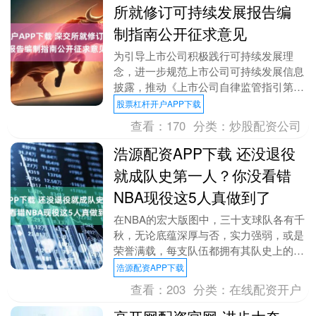
所就修订可持续发展报告编
制指南公开征求意见
为引导上市公司积极践行可持续发展理
念，进一步规范上市公司可持续发展信息
披露，推动《上市公司自律监管指引第17
号——可持续发展报告（试行）》（简称
股票杠杆开户APP下载
《指引》）落地实....
查看：
170
分类：
炒股配资公司
浩源配资APP下载 还没退役
就成队史第一人？你没看错
NBA现役这5人真做到了
在NBA的宏大版图中，三十支球队各有千
秋，无论底蕴深厚与否，实力强弱，或是
荣誉满载，每支队伍都拥有其队史上的标
志性人物。通常而言，这类“队史第一
浩源配资APP下载
人”的称号，多是....
查看：
203
分类：
在线配资开户