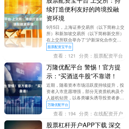
续打造便利友好的跨境投融
资环境
9月5日，上海证券交易所（以下简称上交
所）和新加坡交易所（以下简称新交所）
在上交所联合举办了“沪新深化合作交流
会”。近70家沪市上市公司和两地机构积
股票配资宝平台
极参与。 近....
查看：
121
分类：
股票配资平台
万隆优配平台 警惕！官方提
示：“买酒送牛股”不靠谱！
近期，随着资本市场活跃度持续提升，投
资者入市意愿增强，部分无资质机构及个
人趁机钻营，以各类噱头诱导投资者参与
非法证券期货活动或实施诈骗，严重侵害
万隆优配平台
投资者合法权益、....
查看：
194
分类：
在线配资开户
股票杠杆开户APP下载 深交