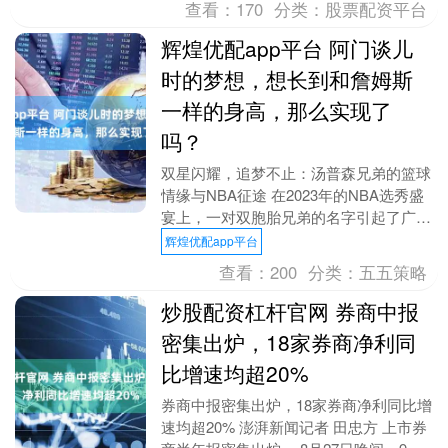
查看：
170
分类：
股票配资平台
辉煌优配app平台 阿门谈儿
时的梦想，想长到和詹姆斯
一样的身高，那么实现了
吗？
双星闪耀，追梦不止：汤普森兄弟的篮球
情缘与NBA征途 在2023年的NBA选秀盛
宴上，一对双胞胎兄弟的名字引起了广泛
关注——阿门·汤普森与奥萨尔·汤普森。
辉煌优配app平台
阿门，....
查看：
200
分类：
五五策略
炒股配资杠杆官网 券商中报
密集出炉，18家券商净利同
比增速均超20%
券商中报密集出炉，18家券商净利同比增
速均超20% 澎湃新闻记者 田忠方 上市券