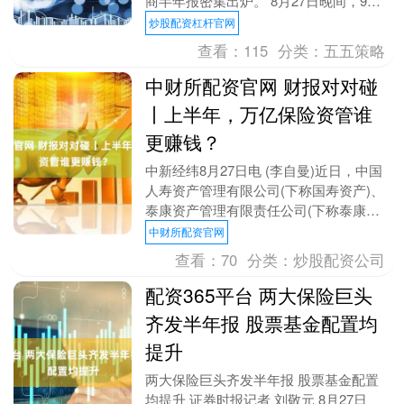
商半年报密集出炉。 8月27日晚间，9家
券商集中披露了2025年上半年的业绩情
炒股配资杠杆官网
况....
查看：
115
分类：
五五策略
中财所配资官网 财报对对碰
丨上半年，万亿保险资管谁
更赚钱？
中新经纬8月27日电 (李自曼)近日，中国
人寿资产管理有限公司(下称国寿资产)、
泰康资产管理有限责任公司(下称泰康资
产)交出2025年上半年成绩单。 数据显
中财所配资官网
示，....
查看：
70
分类：
炒股配资公司
配资365平台 两大保险巨头
齐发半年报 股票基金配置均
提升
两大保险巨头齐发半年报 股票基金配置
均提升 证券时报记者 刘敬元 8月27日