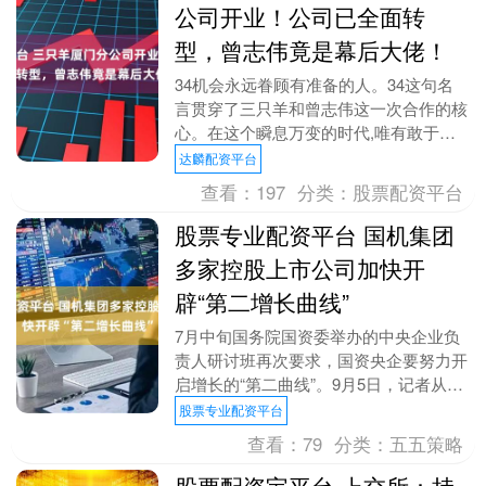
公司开业！公司已全面转
型，曾志伟竟是幕后大佬！
34机会永远眷顾有准备的人。34这句名
言贯穿了三只羊和曾志伟这一次合作的核
心。在这个瞬息万变的时代,唯有敢于突
破自我、勇于创新,才能抓住转机,开拓新
达麟配资平台
的事业版图。....
查看：
197
分类：
股票配资平台
股票专业配资平台 国机集团
多家控股上市公司加快开
辟“第二增长曲线”
7月中旬国务院国资委举办的中央企业负
责人研讨班再次要求，国资央企要努力开
启增长的“第二曲线”。9月5日，记者从中
国机械工业集团有限公司（下称国机集
股票专业配资平台
团）举行的20....
查看：
79
分类：
五五策略
股票配资宝平台 上交所：持