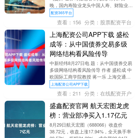
晚，国内寿险业龙头中国人寿、财险业龙
头中国人保同时发布2025年半年报。两
配资365平台
大险企保险....
查看：
156
分类：
股票配资平台
上海配资公司APP下载 盛松
成等：从中国债券交易多级
网络结构看风险传导
中新经纬8月27日电 题：从中国债券交易
多级网络结构看风险传导 作者 盛松成 中
欧国际工商学院教授 蒋一乐 上海交通大
学中国金融研究院博士后 何雨霖 上海浦
上海配资公司APP下载
东发....
查看：
211
分类：
在线配资开户
盛鑫配资官网 航天宏图龙虎
榜：营业部净买入1.17亿元
8月29日航天宏图（688066）收盘价
38.72元，收盘上涨17.94%，全天换手率