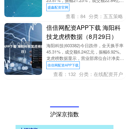
23.57%，振幅21.23%，成交额22.84亿
元。科创板交易公开信息显....
盛鑫配资官网
查看：
84
分类：
五五策略
倍倍网配资APP下载 海阳科
技龙虎榜数据（8月29日）
海阳科技(603382)今日跌停，全天换手率
45.31%，成交额6.24亿元，振幅6.92%。
龙虎榜数据显示，营业部席位合计净卖出
2175.20万元。 上交所公....
倍倍网配资APP下载
查看：
132
分类：
在线配资开户
沪深京指数