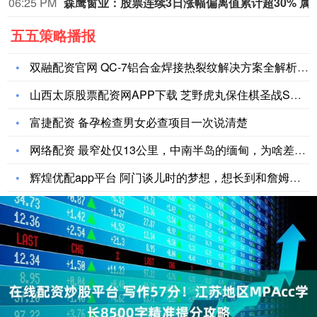
06:25 PM
森鹰窗业：股票连续3日涨幅偏离
五五策略播报
双融配资官网 QC-7铝合金焊接热裂纹解决方案全解析_mm_
山西太原股票配资网APP下载 芝野虎丸保住棋圣战S级循环圈头
富捷配资 备孕检查男女必查项目一次说清楚
网络配资 最窄处仅13公里，中南半岛的缅甸，为啥差点将泰国“
辉煌优配app平台 阿门谈儿时的梦想，想长到和詹姆斯一样的身